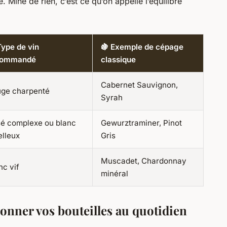
 Mine de rien, c’est ce qu’on appelle l’équilibre
Type de vin
🍇 Exemple de cépage
commandé
classique
Cabernet Sauvignon,
ge charpenté
Syrah
é complexe ou blanc
Gewurztraminer, Pinot
lleux
Gris
Muscadet, Chardonnay
nc vif
minéral
onner vos bouteilles au quotidien