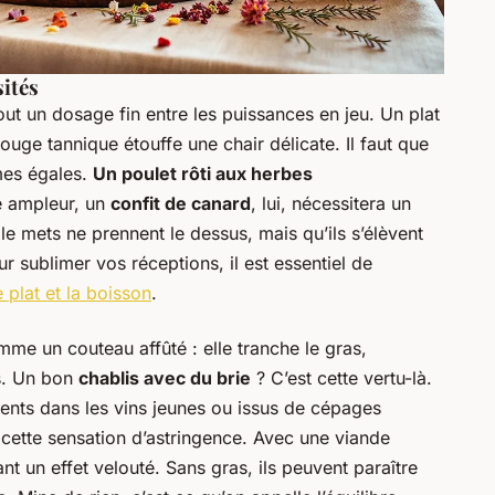
sités
out un dosage fin entre les puissances en jeu. Un plat
ouge tannique étouffe une chair délicate. Il faut que
mes égales.
Un poulet rôti aux herbes
 ampleur, un
confit de canard
, lui, nécessitera un
i le mets ne prennent le dessus, mais qu’ils s’élèvent
ur sublimer vos réceptions, il est essentiel de
e plat et la boisson
.
omme un couteau affûté : elle tranche le gras,
is. Un bon
chablis avec du brie
? C’est cette vertu-là.
sents dans les vins jeunes ou issus de cépages
ette sensation d’astringence. Avec une viande
ant un effet velouté. Sans gras, ils peuvent paraître