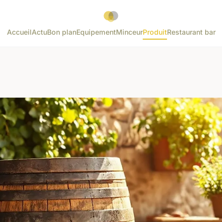
Accueil
Actu
Bon plan
Equipement
Minceur
Produit
Restaurant bar