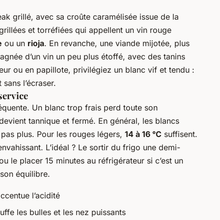
ak grillé, avec sa croûte caramélisée issue de la
rillées et torréfiées qui appellent un vin rouge
e
ou un
rioja
. En revanche, une viande mijotée, plus
gnée d’un vin un peu plus étoffé, avec des tanins
ur ou en papillote, privilégiez un blanc vif et tendu :
 sans l’écraser.
service
réquente. Un blanc trop frais perd toute son
evient tannique et fermé. En général, les blancs
 pas plus. Pour les rouges légers,
14 à 16 °C
suffisent.
envahissant. L’idéal ? Le sortir du frigo une demi-
ou le placer 15 minutes au réfrigérateur si c’est un
son équilibre.
ccentue l’acidité
uffe les bulles et les nez puissants