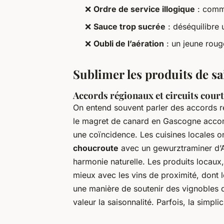
❌
Ordre de service illogique
: comme
❌
Sauce trop sucrée
: déséquilibre 
❌
Oubli de l’aération
: un jeune rouge
Sublimer les produits de sa
Accords régionaux et circuits cour
On entend souvent parler des accords ré
le magret de canard en Gascogne accomp
une coïncidence. Les cuisines locales o
choucroute
avec un gewurztraminer d’Al
harmonie naturelle. Les produits locaux,
mieux avec les vins de proximité, dont le
une manière de soutenir des vignobles q
valeur la saisonnalité. Parfois, la simpli