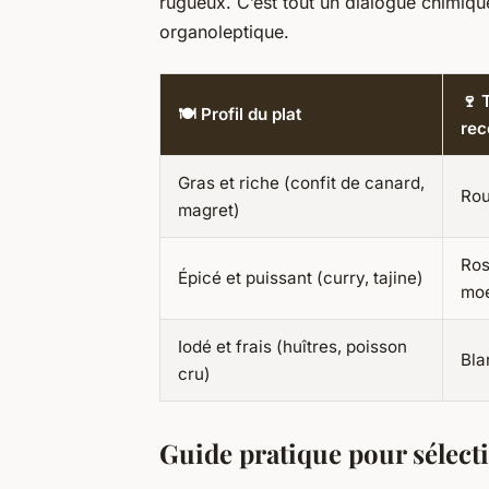
rugueux. C’est tout un dialogue chimique.
organoleptique.
🍷 
🍽️ Profil du plat
re
Gras et riche (confit de canard,
Rou
magret)
Ros
Épicé et puissant (curry, tajine)
moe
Iodé et frais (huîtres, poisson
Bla
cru)
Guide pratique pour sélecti