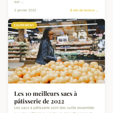
sur ...
2 janvier 2025
8 min de lecture →
EQUIPEMENT
Les 10 meilleurs sacs à
pâtisserie de 2022
Les sacs à pâtisserie sont des outils essentiels