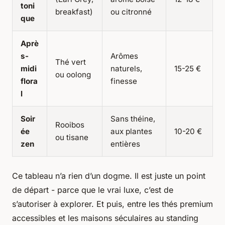
toni
breakfast)
ou citronné
que
Aprè
s-
Arômes
Thé vert
midi
naturels,
15-25 €
ou oolong
flora
finesse
l
Soir
Sans théine,
Rooibos
ée
aux plantes
10-20 €
ou tisane
zen
entières
Ce tableau n’a rien d’un dogme. Il est juste un point
de départ - parce que le vrai luxe, c’est de
s’autoriser à explorer. Et puis, entre les thés premium
accessibles et les maisons séculaires au standing