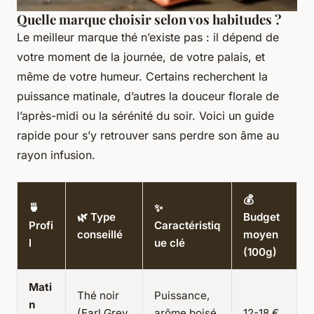
Quelle marque choisir selon vos habitudes ?
Le meilleur marque thé n’existe pas : il dépend de
votre moment de la journée, de votre palais, et
même de votre humeur. Certains recherchent la
puissance matinale, d’autres la douceur florale de
l’après-midi ou la sérénité du soir. Voici un guide
rapide pour s’y retrouver sans perdre son âme au
rayon infusion.
💰
🍵
✨
🌿 Type
Budget
Profi
Caractéristiq
conseillé
moyen
l
ue clé
(100g)
Mati
Thé noir
Puissance,
n
(Earl Grey,
arôme boisé
12-18 €